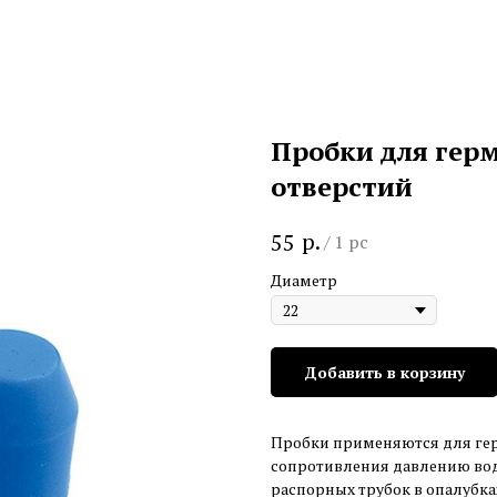
Пробки для ге
отверстий
р.
55
/
1 pc
Диаметр
Добавить в корзину
Пробки применяются для ге
сопротивления давлению во
распорных трубок в опалубка