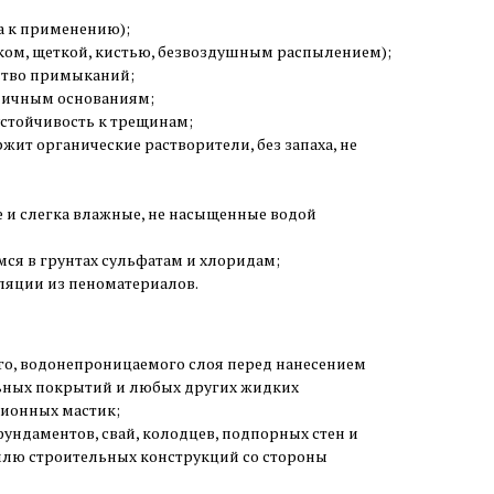
а к применению);
ком, щеткой, кистью, безвоздушным распылением);
ство примыканий;
зличным основаниям;
устойчивость к трещинам;
ржит органические растворители, без запаха, не
е и слегка влажные, не насыщенные водой
ся в грунтах сульфатам и хлоридам;
ляции из пеноматериалов.
го, водонепроницаемого слоя перед нанесением
ных покрытий и любых других жидких
ионных мастик;
ундаментов, свай, колодцев, подпорных стен и
млю строительных конструкций со стороны