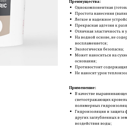
Преимущества:
Однокомпонентная (готов
Простота нанесения (вали
Легкое и надежное устрой
Прекрасная адгезия к ра
Отличная эластичность и 
На водной основе, не соде
воспламеняется;
Экологически безопасна;
Может наноситься на сухи
основания;
Противостоит содержащим
Не наносит урон теплоизо
Применение:
В качестве выравнивающе
светоотражающих кровель
полимерных гидроизоляц
Гидроизоляция и защита ф
других заглубленных в зе
воздействия воды;