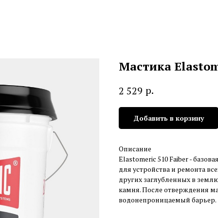
Мастика Elastom
р.
2 529
Добавить в корзину
Описание
Elastomeric 510 Faiber - базов
для устройства и ремонта вс
других заглубленных в землю
камня. После отверждения м
водонепроницаемый барьер.