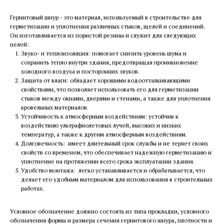
Гернитовый шнур - это материал, используемый в строительстве для
герметизации и уплотнения различных стыков, щелей и соединений.
Он изготавливается из пористой резины и служит для следующих
целей:
Звуко- и теплоизоляция: помогает снизить уровень шума и
сохранить тепло внутри здания, предотвращая проникновение
холодного воздуха и посторонних звуков.
Защита от влаги: обладает хорошими водоотталкивающими
свойствами, что позволяет использовать его для герметизации
стыков между окнами, дверями и стенами, а также для уплотнения
кровельных материалов.
Устойчивость к атмосферным воздействиям: устойчив к
воздействию ультрафиолетовых лучей, высоких и низких
температур, а также к другим атмосферным воздействиям.
Долговечность: имеет длительный срок службы и не теряет своих
свойств со временем, что обеспечивает надежную герметизацию и
уплотнение на протяжении всего срока эксплуатации здания.
Удобство монтажа: легко устанавливается и обрабатывается, что
делает его удобным материалом для использования в строительных
работах.
Условное обозначение должно состоять из типа прокладки, условного
обозначения формы и размера сечения гернитового шнура, плотности и